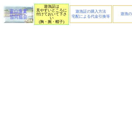
遊漁証は
見やすいところに
遊漁証の購入方法
遊漁の
付けておいて下さ
宅配による代金引換等
い
(胸・腕・帽子)