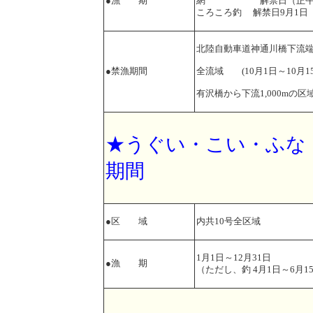
●漁 期
網 解禁日（正午）～
ころころ釣 解禁日9月1日（
北陸自動車道神通川橋下流端か
●禁漁期間
全流域 (10月1日～10月15
有沢橋から下流1,000mの区
★うぐい・こい・ふな
期間
●区 域
内共10号全区域
1月1日～12月31日
●漁 期
（ただし、釣 4月1日～6月1