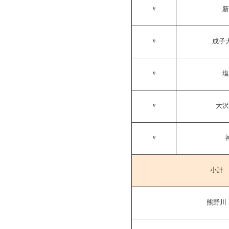
〃
新
〃
成子
〃
塩
〃
大沢
〃
小計
熊野川