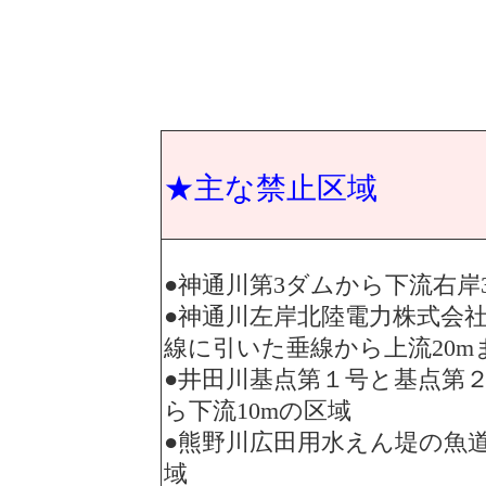
★主な禁止区域
●神通川第3ダムから下流右岸3
●神通川左岸北陸電力株式会
線に引いた垂線から上流20m
●井田川基点第１号と基点第
ら下流10mの区域
●熊野川広田用水えん堤の魚道
域