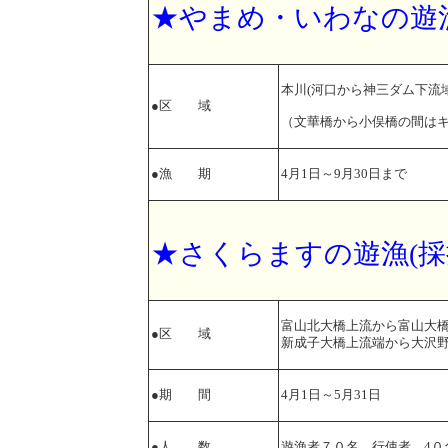
★やまめ・いわなの遊
本川(河口から神三ダム下流
●区 域
（文華橋から小俣橋の間は
●漁 期
4月1日～9月30日まで
★さくらますの遊漁(
富山北大橋上流から富山大
●区 域
新成子大橋上流端から大沢
●期 間
4月1日～5月31日
●人 数
遊漁者７０名 行使者 4０