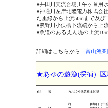
●井田川支流合場川午ヶ首用水
●神通川左岸北陸電力株式会
た垂線から上流50mまで及び
●熊野川小俣橋下流端から上
●魚道のあるえん堤の上流10m
詳細はこちらから→
富山漁業協
★あゆの遊漁(採捕）区
●区 域
内共10号漁業権全区域
釣 解禁日（午前5時）