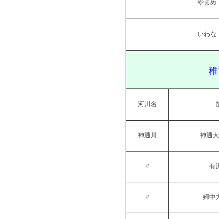
やまめ
いわな
稚
河川名
神通川
神通大
〃
有
〃
婦中